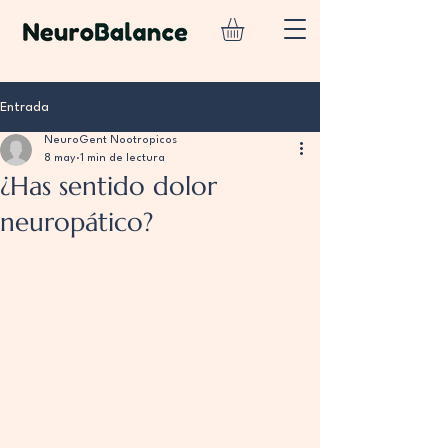
Entrada
NeuroGent Nootropicos
8 may
1 min de lectura
¿Has sentido dolor
neuropático?