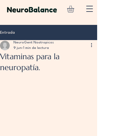
Entrada
NeuroGent Nootropicos
9 jun
1 min de lectura
Vitaminas para la
neuropatía.