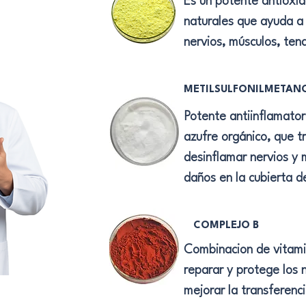
Es un potente antioxi
naturales que ayuda a 
nervios, músculos, ten
METILSULFONILMETAN
Potente antiinflamator
azufre orgánico, que t
desinflamar nervios y 
daños en la cubierta de
COMPLEJO B
Combinacion de vitamin
reparar y protege los n
mejorar la transferenc