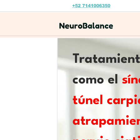
+52 7141006350
Tratamient
como el
sí
túnel carp
atrapamie