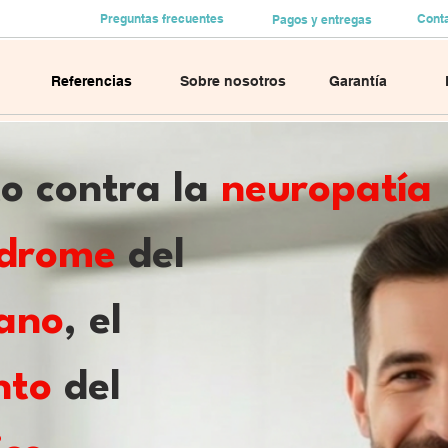
Preguntas frecuentes
Cont
Pagos y entregas
Referencias
Sobre nosotros
Garantía
o contra la
neuropatía
ndrome
del
iano
, el
nto
del