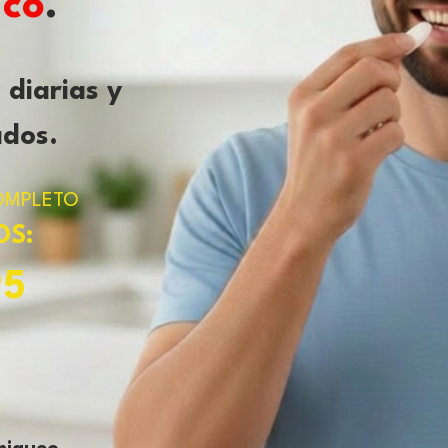
ico
.
 diarias y
ados.
OMPLETO
OS:
95