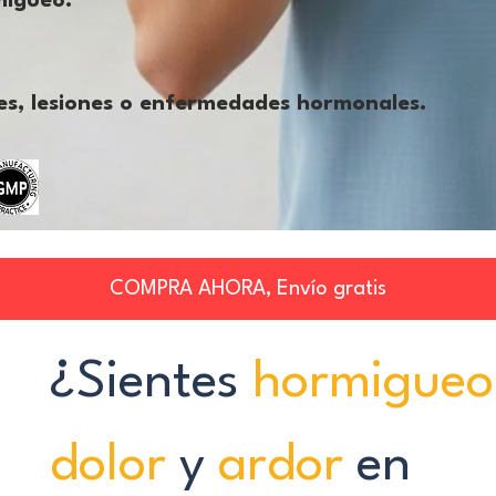
migueo.
es, lesiones o enfermedades hormonales.
COMPRA AHORA, Envío gratis
¿Sientes
hormigueo
dolor
y
ardor
en