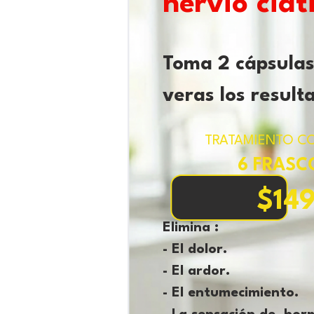
nervio ciat
Toma 2 cápsulas
veras los result
TRATAMIENTO C
6 FRASC
$14
Elimina :
- El dolor.
- El ardor.
- El entumecimiento.