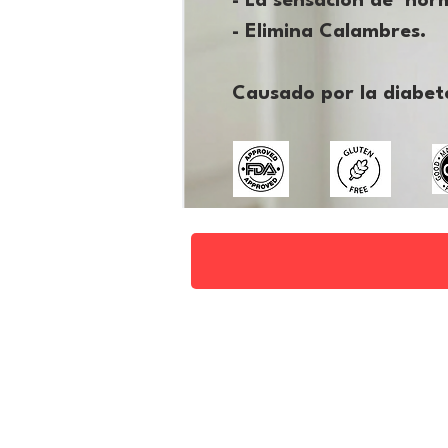
- La sensación de hor
- Elimina Calambres.
Causado por la diabet