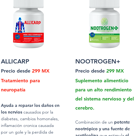
ALLICARP
NOOTROGEN+
Precio desde
299 MX
Precio desde
299 MX
Tratamiento para
Suplemento alimenticio
neuropatía
para un alto rendimiento
del sistema nervioso y del
Ayuda a reparar los daños en
cerebro.
los nervios
causados por la
diabetes, cambios homonales,
Combinación de un
potente
inflamación cronica causada
nootrópico y una fuente de
por un gole y la perdida de
acetilcolina
que estimula
el