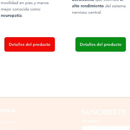
movilidad en pies y manos
alto rendimiento
del sistema
mejor conocida como
nervioso central.
neuropatía
.
Detalles del producto
Detalles del producto
SUSCRIBETE
UENTA
Nombre
*
i Cuenta
is Pedidos