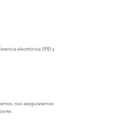
rencia electrónica SPEI y
naremos. nos aseguraremos
porte.