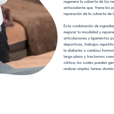
regenera la cubierta de los ne
antioxidante que frena los p
reparación de la cubierta de l
Esta combinación de ingredie
mejorar tu movilidad y repara
articulaciones y ligamentos p
deportivas, trabajos repeti
la diabetes o cambios hormon
largo plazo y trastornos como
ciática, los cuales pueden ge
realizar simples tareas domés
rma segura de reparar las fibras nerviosas eli
 entumecimiento, hormigueo, sensación de frio o