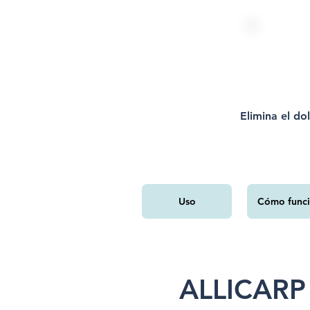
Elimina el do
Uso
Cómo func
ALLICAR