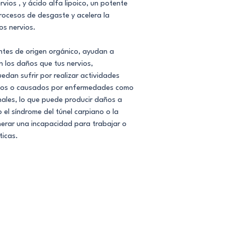
rvios , y ácido alfa lipoico, un potente
rocesos de desgaste y acelera la
os nervios.
ntes de origen orgánico, ayudan a
n los daños que tus nervios,
uedan sufrir por realizar actividades
tivos o causados por enfermedades como
ales, lo que puede producir daños a
 el síndrome del túnel carpiano o la
nerar una incapacidad para trabajar o
ticas.
minando molestias como
 calor intenso y perdida