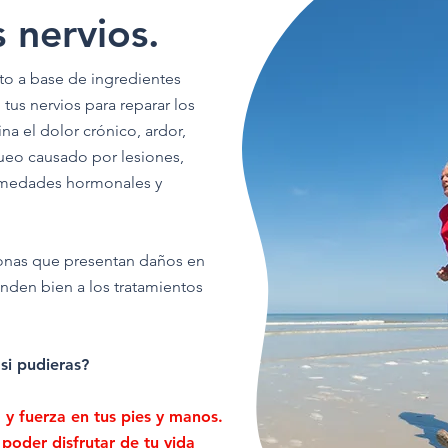
 nervios.
o a base de ingredientes
tus nervios para reparar los
na el dolor crónico, ardor,
eo causado por lesiones,
ermedades hormonales y
rsonas que presentan daños en
nden bien a los tratamientos
si pudieras?
 y fuerza en tus pies y manos.
 poder disfrutar de tu vida