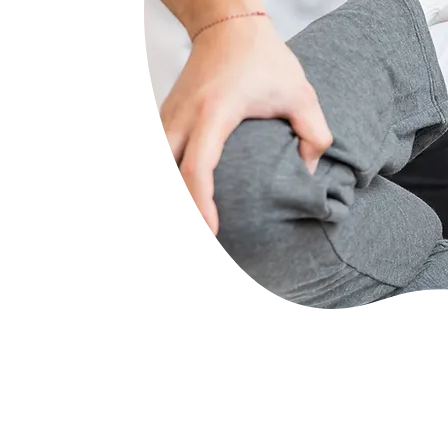
“ALLICARP es una fo
ardor, dolor crónico,