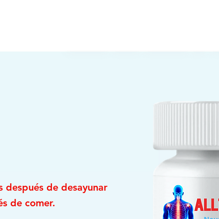
de movilidad en pies y manos”.
s después de desayunar
és de comer.