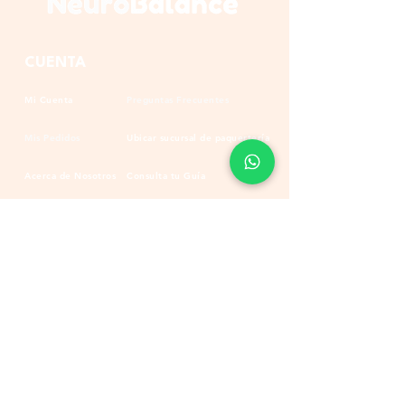
CUENTA
Mi Cuenta
Preguntas Frecuentes
Mis Pedidos
Ubicar sucursal de paquertería
Acerca de Nosotros
Consulta tu Guía
Políticas de Privacidad
Políticas de Envío
SUSCRIBETE
Nombre
*
Whatsapp
*