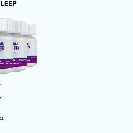
SLEEP
X
9
AL