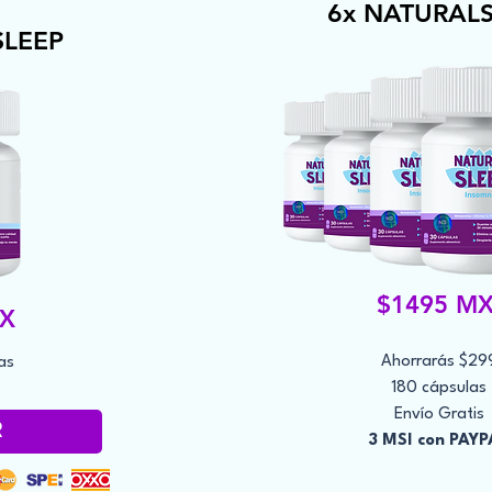
6x NATURAL
LEEP
$1495 M
MX
Ahorrarás $29
as
180 cápsulas
Envío Gratis
R
3 MSI con PAYP