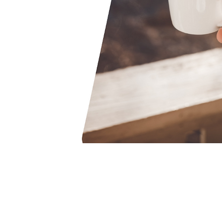
“NATURALSLEEPes una