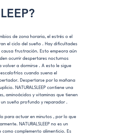
LEEP?
ambios de zona horaria, el estrés o el
an el ciclo del sueño . Hay dificultades
ue causa frustración. Esto empeora aún
eden ocurrir despertares nocturnos
 volver a dormirse . A esto le sigue
 escalofríos cuando suena el
pertador. Despertarse por la mañana
suplicio. NATURALSLEEP contiene una
as, aminoácidos y vitaminas que tienen
 un sueño profundo y reparador .
 para actuar en minutos , por lo que
ularmente. NATURALSLEEP no es un
o como complemento alimenticio. Es