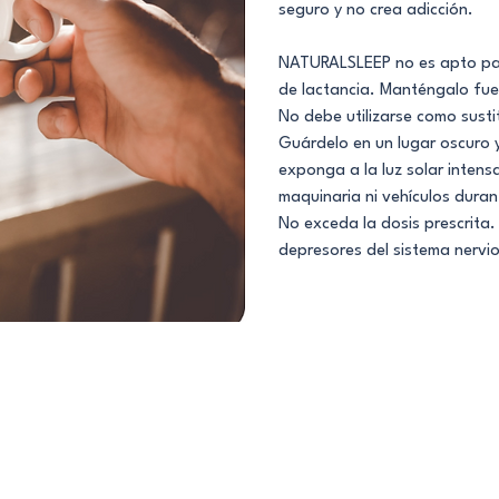
seguro y no crea adicción.
NATURALSLEEP no es apto pa
de lactancia. Manténgalo fue
No debe utilizarse como susti
Guárdelo en un lugar oscuro 
exponga a la luz solar inten
maquinaria ni vehículos dura
No exceda la dosis prescrita. 
depresores del sistema nervio
 alternativa segura, y de eficacia comprobada
conciliación del sueño y la calidad del sueño”.