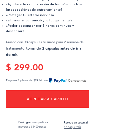
¿Ayudar a la recuperación de tus músculos tras
largas seciónes de entrenamiento?
¿Proteger tu sistema nervioso
¿Eliminar el cansanció y la fatiga mental?
¿Poder descansar por 8 horas continuas y
descansar?
Frasco con 30 cápsulas te rinde para 2 semana de
tomando 2 cápsulas antes de ir a
tratamiento,
dormir
.
$ 299.00
Paga en 3 plazos de $99.66 con
Conoce más
AGREGAR A CARRITO
Envío gratis
en pedidos
Recoge en sucursal
mayores a $1400 pesos
de paquetería