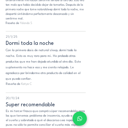
anteriormente me hacían sentirme terrible al otro día. Esto era
tan malo que había decidido dejar de tomarlas. Después de la
primera noche que tome naturalsleep dormí toda la noche, me
desperté sintiéndome perfectamente descansado y sin
sentirme mal.
Reseña de
Yolanda S
21/1/25
Dormi toda la noche
Con la primera dosis de natural sleep, dormí toda la
noche. Esto es muy raro para mi. He probado otros
productos que me han dejado aturdido al otro día. Este
suplemento no hace eso y me siento relajado. Le
agradezco por brindarme otro producto de calidad en el
que puedo confiar.
Reseña de
Katya C
20/11/24
Super recomendable
Es mi tercer frasco que compró súper recomendable para
los que tenemos problema de insomnio, ayuda a conciliar
el sueño y sobretodo a qué el descanso sea reparador,
pues no sólo te permite conciliar el sueño más rápido