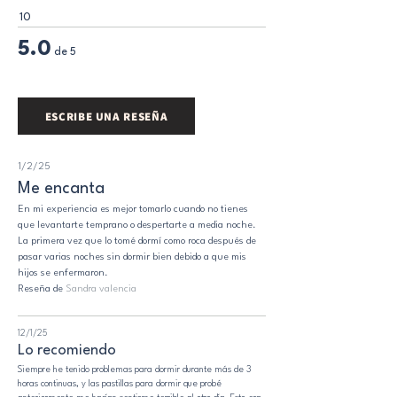
10
5.0
de 5
ESCRIBE UNA RESEÑA
1/2/25
Me encanta
En mi experiencia es mejor tomarlo cuando no tienes
que levantarte temprano o despertarte a media noche.
La primera vez que lo tomé dormí como roca después de
pasar varias noches sin dormir bien debido a que mis
hijos se enfermaron.
Reseña de
Sandra valencia
12/1/25
Lo recomiendo
Siempre he tenido problemas para dormir durante más de 3
horas continuas, y las pastillas para dormir que probé