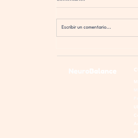
Escribir un comentario...
¿Cómo avanza la neuropatía?
C
M
M
P
U
C
A
P