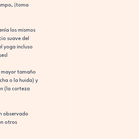
campo, ¡toma 
enía los mismos 
cio suave del 
l yoga incluso 
ses!
un mayor tamaño 
cha o la huida) y 
n (la corteza 
an observado 
n otros 