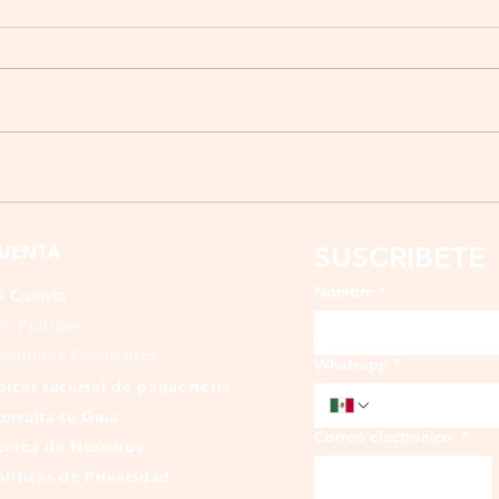
Ejercicios para personas con
neuropatía periférica
SUSCRIBETE
UENTA
Nombre
*
i Cuenta
is Pedidos
reguntas Frecuentes
Whatsapp
*
bicar sucursal de paquertería
onsulta tu Guía
Correo electrónico
*
cerca de Nosotros
olíticas de Privacidad