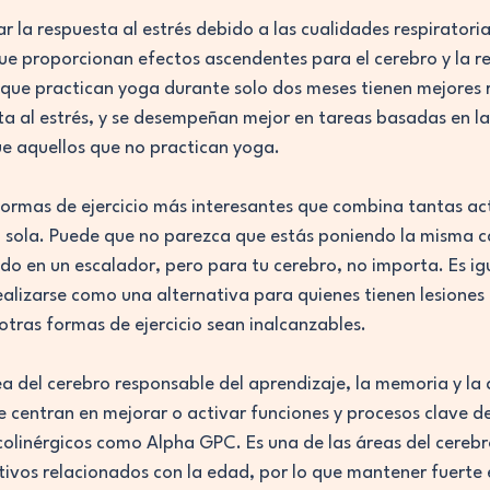
r la respuesta al estrés debido a las cualidades respiratori
ue proporcionan efectos ascendentes para el cerebro y la re
s que practican yoga durante solo dos meses tienen mejores 
sta al estrés, y se desempeñan mejor en tareas basadas en la
e aquellos que no practican yoga.
 formas de ejercicio más interesantes que combina tantas ac
una sola. Puede que no parezca que estás poniendo la misma 
do en un escalador, pero para tu cerebro, no importa. Es i
alizarse como una alternativa para quienes tienen lesiones 
otras formas de ejercicio sean inalcanzables.
a del cerebro responsable del aprendizaje, la memoria y la 
 centran en mejorar o activar funciones y procesos clave de
 colinérgicos como Alpha GPC. Es una de las áreas del cereb
tivos relacionados con la edad, por lo que mantener fuerte e