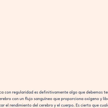
sica con regularidad es definitivamente algo que debemos ten
cerebro con un flujo sanguíneo que proporciona oxígeno y lib
 el rendimiento del cerebro y el cuerpo. Es cierto que cual