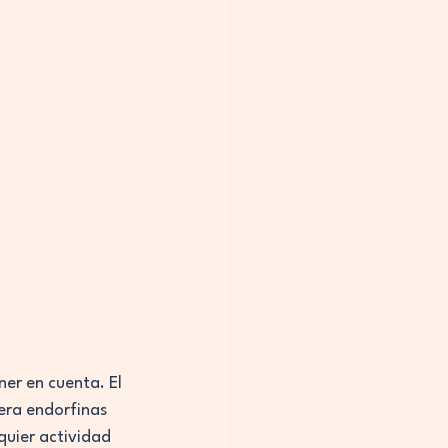
er en cuenta. El 
era endorfinas 
quier actividad 