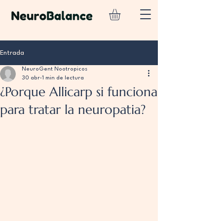
Entrada
NeuroGent Nootropicos
30 abr
1 min de lectura
¿Porque Allicarp si funciona
para tratar la neuropatia?